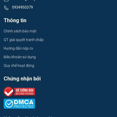
0934950379
Công nhân
Thông tin
Kỹ sư Xây Dựng
Chính sách bảo mật
giáo viên tiếng Anh
QT giải quyết tranh chấp
Quán Cafe
Hướng dẫn nộp cv
Thu Ngân
Điều khoản sử dụng
Quy chế hoạt động
showroom Ô Tô
Chứng nhận bởi
phụ bếp
phục vụ nhà hàng, bar, khách sạn
kỹ thuật chăn nuôi/bác sĩ thú y/nhân viên chăm sóc Farm
Cửa hàng thời trang/ shop