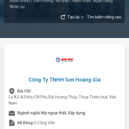
Hành chính / Văn Phòng
Kế toán / Kiểm toán
Ngân hàng
Nhân sự
Tạo lại
Tìm kiếm nâng cao
Công Ty TNHH Sơn Hoàng Gia
Địa Chỉ:
Lô A2-A3 Khu CN Phú Bài Hương Thủy, Thừa Thiên Huế, Việt
Nam
Ngành nghề:
Nội ngoại thất, Xây dựng
Đã Đăng:
5 Công Việc.