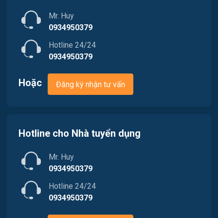
Nhân sự
Mr. Huy
Việc làm Phường Dương Nỗ
Nội ngoại thất
0934950379
Hotline 24/24
Trung Tâm Tiếng Anh
0934950379
Quản lý chất lượng (QA/QC)
Hoặc
Đăng ký nhận tư vấn
Truyền Hình / Quảng Cáo Marketing
Sản xuất / Vận hành sản xuất
Hotline cho Nhà tuyển dụng
Tài chính / Đầu tư
Mr. Huy
Tư vấn / Chăm Sóc Khách Hàng
0934950379
Vận chuyển / Giao nhận / Kho vận
Hotline 24/24
0934950379
Xây dựng