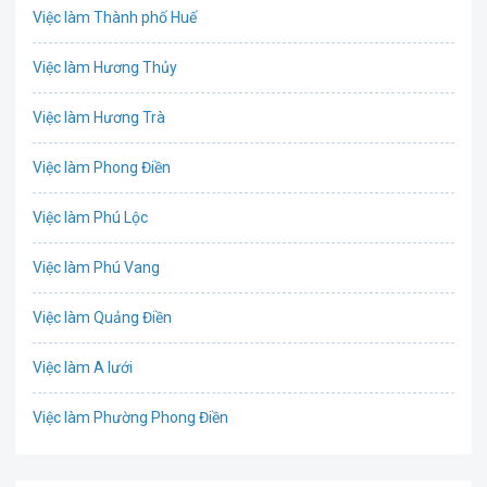
Việc làm Thành phố Huế
Biên phiên dịch
Việc làm Hương Thủy
Bưu chính viễn thông
Việc làm Hương Trà
Chứng khoán
Việc làm Phong Điền
CNTT - Phần mềm
Việc làm Phú Lộc
Công nghệ sinh học
Việc làm Phú Vang
Công nghệ thực phẩm / Dinh dưỡng
Việc làm Quảng Điền
Cơ khí / Ô tô / Tự động hóa
Việc làm A lưới
Tổ Chức Sự Kiện / Du Lịch
Việc làm Phường Phong Điền
Điện / Điện tử / Điện lạnh
Việc làm Phường Phong Thái
Giáo dục / Đào tạo