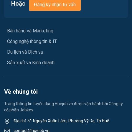
Hoặc
Đăng ký nhận tư vấn
Y tế / Chăm sóc sức khỏe
Ngành khác
Bán hàng và Marketing
May mặc
Công nghệ thông tin & IT
Vệ sinh công nghiệp
Du lịch và Dịch vụ
Lễ tân
Sản xuất và Kinh doanh
Spa & Massage
Du học- Xuất Khẩu Lao Động
Về chúng tôi
Lái xe
Trang thông tin tuyển dụng Huejob.vn được vận hành bởi Công ty
cổ phần Jobkey
Kỹ thuật Cơ Khí
Địa chỉ: 51 Nguyễn Xuân Lâm, Phường Vỹ Dạ, Tp Huế
Du lịch
contact@huejob.vn