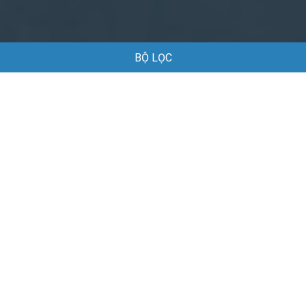
BỘ LỌC
Trang chủ
Việc làm
Việc làm Du lịch tại Huế
Việc làm Du lịch tại Huế
Danh sách việc làm Du lịch tại Huế đang được tuyển dụng
Mặc định