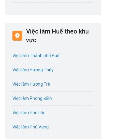
Bán hàng
Bảo hiểm
Việc làm Huế theo khu
Bất động sản
vực
Biên phiên dịch
Việc làm Thành phố Huế
Bưu chính viễn thông
Việc làm Hương Thủy
Chứng khoán
Việc làm Hương Trà
CNTT - Phần mềm
Việc làm Phong Điền
Công nghệ sinh học
Việc làm Phú Lộc
Công nghệ thực phẩm / Dinh dưỡng
Việc làm Phú Vang
Cơ khí / Ô tô / Tự động hóa