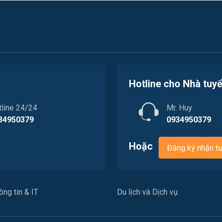
Hotline cho Nhà tuy
tline 24/24
Mr. Huy
34950379
0934950379
Hoặc
Đăng ký nhận t
ng tin & IT
Du lịch và Dịch vụ