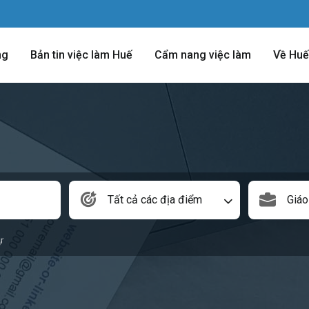
ng
Bản tin việc làm Huế
Cẩm nang việc làm
Về Huế
Tất cả các địa điểm
Giáo
ự