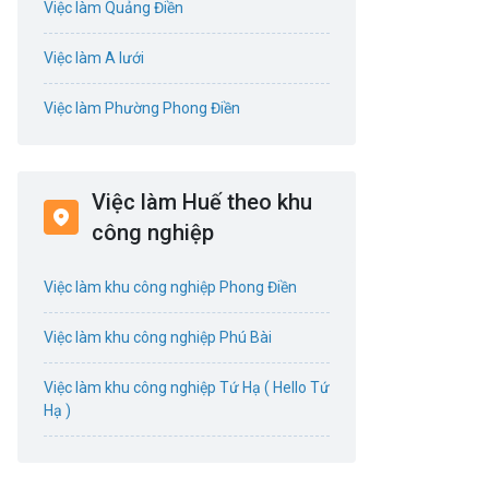
Việc làm Quảng Điền
Tổ Chức Sự Kiện / Du Lịch
Việc làm A lưới
Điện / Điện tử / Điện lạnh
Việc làm Phường Phong Điền
Giáo dục / Đào tạo
Việc làm Phường Phong Thái
Hàng hải / Hàng không
Việc làm Huế theo khu
Việc làm Phường Phong Dinh
công nghiệp
Hành chính / Văn Phòng
Việc làm Phường Phong Phú
Việc làm khu công nghiệp Phong Điền
kỹ sư bậc cao
Việc làm Phường Phong Quảng
Việc làm khu công nghiệp Phú Bài
Kế toán / Kiểm toán
Việc làm Phường Hương Trà
Việc làm khu công nghiệp Tứ Hạ ( Hello Tứ
Lao Động Phổ Thông
Việc làm Phường Kim Trà
Hạ )
Luật / Pháp lý
Việc làm Phường Kim Long