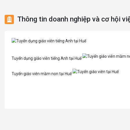
Mỹ thuật / Kiến trúc / Thiết kế
Việc làm Phường Hương An
Ngân hàng
Thông tin doanh nghiệp và cơ hội vi
Việc làm Phường Phú Xuân
Nhà hàng / Khách sạn
Việc làm Phường Thuận An
Nhân sự
Việc làm Phường Hóa Châu
Nội ngoại thất
Tuyển dụng giáo viên tiếng Anh tại Huế
Việc làm Phường Dương Nỗ
Trung Tâm Tiếng Anh
Tuyển giáo viên mầm non tại Huế
Quản lý chất lượng (QA/QC)
Tuyển giáo viên tại Huế
Truyền Hình / Quảng Cáo Marketing
Sản xuất / Vận hành sản xuất
Tuyển giáo viên tiếng Anh tại Huế
Tài chính / Đầu tư