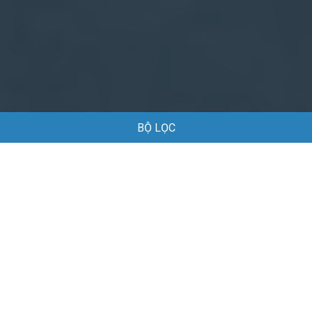
BỘ LỌC
Trang chủ
Việc làm
Việc làm phục vụ nhà hàng, bar, khách sạn tại Huế
Việc làm phục vụ nhà hàng, bar, khách sạn
tại Huế
Danh sách việc làm phục vụ nhà hàng, bar, khách sạn tại Huế
đang được tuyển dụng
Mặc định