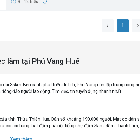
9 - 12 triệu
1
ệc làm tại Phú Vang Huế
o dài 35km. Bên cạnh phát triển du lịch, Phú Vang còn tập trung nông n
đông đảo người lao động. Tìm việc, tin tuyển dụng nhanh nhất.
của tỉnh Thừa Thiên Huế. Dân số khoảng 190.000 người. Mật độ dân 
i ra còn có hàng loạt đầm phá nổi tiếng như đầm Sam, đầm Thanh Lam, 
6800 ha mặt nước. Tiềm năng lớn để phát triển ngành đánh bắt và nuôi t
Xem thêm