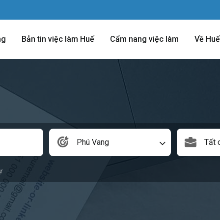
ng
Bản tin việc làm Huế
Cẩm nang việc làm
Về Huế
Phú Vang
Tất 
ự