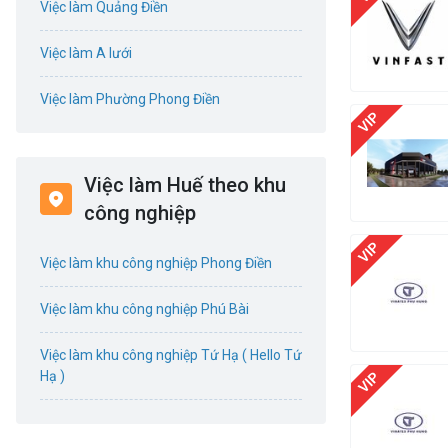
Việc làm Quảng Điền
Tổ Chức Sự Kiện / Du Lịch
Việc làm A lưới
Điện / Điện tử / Điện lạnh
Việc làm Phường Phong Điền
Giáo dục / Đào tạo
Việc làm Phường Phong Thái
Hàng hải / Hàng không
Việc làm Huế theo khu
Việc làm Phường Phong Dinh
công nghiệp
Hành chính / Văn Phòng
Việc làm Phường Phong Phú
Việc làm khu công nghiệp Phong Điền
kỹ sư bậc cao
Việc làm Phường Phong Quảng
Việc làm khu công nghiệp Phú Bài
Kế toán / Kiểm toán
Việc làm Phường Hương Trà
Việc làm khu công nghiệp Tứ Hạ ( Hello Tứ
Lao Động Phổ Thông
Việc làm Phường Kim Trà
Hạ )
Luật / Pháp lý
Việc làm Phường Kim Long