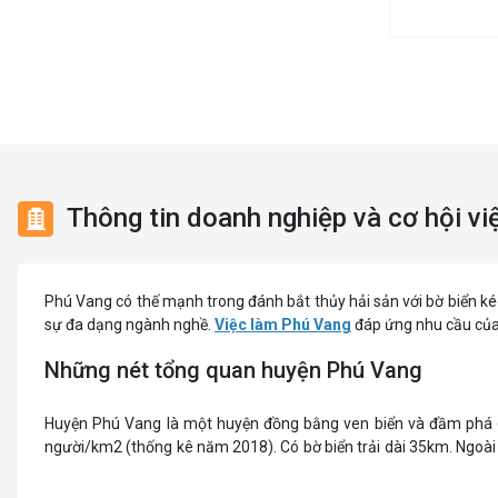
Mỹ thuật / Kiến trúc / Thiết kế
Việc làm Phường Hương An
Ngân hàng
Việc làm Phường Phú Xuân
Nhà hàng / Khách sạn
Việc làm Phường Thuận An
Nhân sự
Việc làm Phường Hóa Châu
Thông tin doanh nghiệp và cơ hội vi
Nội ngoại thất
Việc làm Phường Dương Nỗ
Trung Tâm Tiếng Anh
Phú Vang có thế mạnh trong đánh bắt thủy hải sản với bờ biển ké
Quản lý chất lượng (QA/QC)
sự đa dạng ngành nghề.
Việc làm Phú Vang
đáp ứng nhu cầu của 
Những nét tổng quan huyện Phú Vang
Truyền Hình / Quảng Cáo Marketing
Sản xuất / Vận hành sản xuất
Huyện Phú Vang là một huyện đồng bằng ven biển và đầm phá 
người/km2 (thống kê năm 2018). Có bờ biển trải dài 35km. Ngoà
Tài chính / Đầu tư
nằm trong hệ thống đầm phá Tam Giang - Cầu Hai. Diện tích trên 