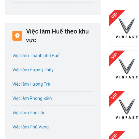
Bán hàng
Bảo hiểm
Việc làm Huế theo khu
Bất động sản
vực
Biên phiên dịch
Việc làm Thành phố Huế
Bưu chính viễn thông
Việc làm Hương Thủy
Chứng khoán
Việc làm Hương Trà
CNTT - Phần mềm
Việc làm Phong Điền
Công nghệ sinh học
Việc làm Phú Lộc
Công nghệ thực phẩm / Dinh dưỡng
Việc làm Phú Vang
Cơ khí / Ô tô / Tự động hóa