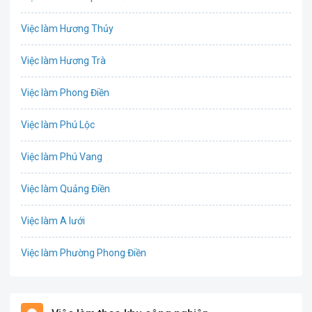
Biên phiên dịch
Việc làm Hương Thủy
Bưu chính viễn thông
Việc làm Hương Trà
Chứng khoán
Việc làm Phong Điền
CNTT - Phần mềm
Việc làm Phú Lộc
Công nghệ sinh học
Việc làm Phú Vang
Công nghệ thực phẩm / Dinh dưỡng
Việc làm Quảng Điền
Cơ khí / Ô tô / Tự động hóa
Việc làm A lưới
Tổ Chức Sự Kiện / Du Lịch
Việc làm Phường Phong Điền
Điện / Điện tử / Điện lạnh
Việc làm Phường Phong Thái
Giáo dục / Đào tạo