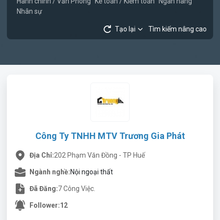
Hành chính / Văn Phòng
Kế toán / Kiểm toán
Ngân hàng
Nhân sự
Tạo lại
Tìm kiếm nâng cao
Công Ty TNHH MTV Trương Gia Phát
Địa Chỉ:
202 Phạm Văn Đồng - TP Huế
Ngành nghề:
Nội ngoại thất
Đã Đăng:
7 Công Việc.
Follower:
12