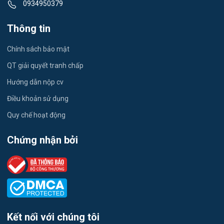
0934950379
Công nhân
Thông tin
Kỹ sư Xây Dựng
Chính sách bảo mật
giáo viên tiếng Anh
QT giải quyết tranh chấp
Quán Cafe
Hướng dẫn nộp cv
Thu Ngân
Điều khoản sử dụng
Quy chế hoạt động
showroom Ô Tô
Chứng nhận bởi
phụ bếp
phục vụ nhà hàng, bar, khách sạn
kỹ thuật chăn nuôi/bác sĩ thú y/nhân viên chăm sóc Farm
Cửa hàng thời trang/ shop
Kết nối với chúng tôi