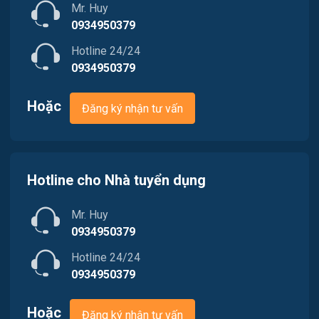
Mr. Huy
Việc làm Phường Dương Nỗ
Nội ngoại thất
0934950379
Hotline 24/24
Trung Tâm Tiếng Anh
0934950379
Quản lý chất lượng (QA/QC)
Hoặc
Đăng ký nhận tư vấn
Truyền Hình / Quảng Cáo Marketing
Sản xuất / Vận hành sản xuất
Hotline cho Nhà tuyển dụng
Tài chính / Đầu tư
Mr. Huy
Tư vấn / Chăm Sóc Khách Hàng
0934950379
Vận chuyển / Giao nhận / Kho vận
Hotline 24/24
0934950379
Xây dựng
Hoặc
Đăng ký nhận tư vấn
Y tế / Chăm sóc sức khỏe