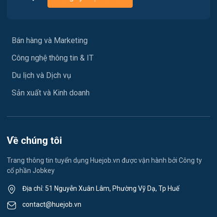
Ngành khác
Bán hàng và Marketing
May mặc
Công nghệ thông tin & IT
Vệ sinh công nghiệp
Du lịch và Dịch vụ
Lễ tân
Sản xuất và Kinh doanh
Spa & Massage
Du học- Xuất Khẩu Lao Động
Về chúng tôi
Lái xe
Trang thông tin tuyển dụng Huejob.vn được vận hành bởi Công ty
cổ phần Jobkey
Kỹ thuật Cơ Khí
Địa chỉ: 51 Nguyễn Xuân Lâm, Phường Vỹ Dạ, Tp Huế
Du lịch
contact@huejob.vn