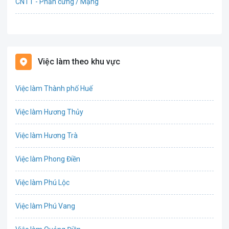
CNTT - Phần cứng / Mạng
Bán hàng
Bảo hiểm
Việc làm theo khu vực
Bất động sản
Việc làm Thành phố Huế
Biên phiên dịch
Việc làm Hương Thủy
Bưu chính viễn thông
Việc làm Hương Trà
Chứng khoán
Việc làm Phong Điền
CNTT - Phần mềm
Việc làm Phú Lộc
Công nghệ sinh học
Việc làm Phú Vang
Công nghệ thực phẩm / Dinh dưỡng