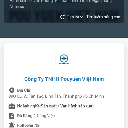
Hành chính / Văn Phòng
Kế toán / Kiểm toán
Ngân hàng
Nhân sự
Tạo lại
Tìm kiếm nâng cao
Công Ty TNHH Pouyuen Việt Nam
Địa Chỉ:
89Q QL1A, Tân Tạo, Bình Tân, Thành phố Hồ Chí Minh
Ngành nghề:
Sản xuất / Vận hành sản xuất
Đã Đăng:
1 Công Việc.
Follower:
12