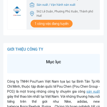
VIÊN SẢN XUẤT THƯƠNG MẠI DỊCH VỤ MÔI
Sản xuất / Vận hành sản xuất
TRƯỜNG Á CHÂU TẠI THÀNH PHỐ HUẾ
562 Lê Duẫn, Phường Phú Xuân, Thành phố
Huế
1 công việc đang tuyển
GIỚI THIỆU CÔNG TY
Mục lục
Công ty TNHH PouYuen Việt Nam tọa lạc tại Bình Tân Tp.Hồ
Chí Minh, thuộc tập đoàn quốc tế Pou Chen (Pou Chen Group -
PCG) là một trong những công ty chuyên gia công
sản xuất
giày thể thao lớn nhất tại Việt Nam. Với những thương hiệu nổi
tiếng trên thế giới như Nike, adidas, new
balance,Asics,Reebok, Puma,... Chúng tôi hoan nghênh tất cả