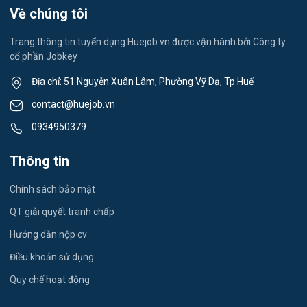
Du học- Xuất Khẩu Lao Động
Về chúng tôi
Lái xe
Trang thông tin tuyển dụng Huejob.vn được vận hành bởi Công ty
cổ phần Jobkey
Kỹ thuật Cơ Khí
Địa chỉ: 51 Nguyễn Xuân Lâm, Phường Vỹ Dạ, Tp Huế
Du lịch
contact@huejob.vn
0934950379
Công nhân
Thông tin
Kỹ sư Xây Dựng
Chính sách bảo mật
giáo viên tiếng Anh
QT giải quyết tranh chấp
Quán Cafe
Hướng dẫn nộp cv
Thu Ngân
Điều khoản sử dụng
Quy chế hoạt động
showroom Ô Tô