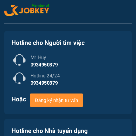
Việc làm Phường Hương An
Mỹ thuật / Kiến trúc / Thiết kế
Việc làm Phường Phú Xuân
Ngân hàng
Việc làm Phường Thuận An
Nhà hàng / Khách sạn
Hotline cho Người tìm việc
Việc làm Phường Hóa Châu
Nhân sự
Mr. Huy
Việc làm Phường Dương Nỗ
Nội ngoại thất
0934950379
Hotline 24/24
Trung Tâm Tiếng Anh
0934950379
Quản lý chất lượng (QA/QC)
Hoặc
Đăng ký nhận tư vấn
Truyền Hình / Quảng Cáo Marketing
Sản xuất / Vận hành sản xuất
Hotline cho Nhà tuyển dụng
Tài chính / Đầu tư