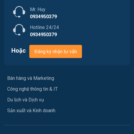
Mr. Huy
Tư vấn / Chăm Sóc Khách Hàng
0934950379
Vận chuyển / Giao nhận / Kho vận
Hotline 24/24
0934950379
Xây dựng
Hoặc
Đăng ký nhận tư vấn
Y tế / Chăm sóc sức khỏe
Ngành khác
Bán hàng và Marketing
May mặc
Công nghệ thông tin & IT
Vệ sinh công nghiệp
Du lịch và Dịch vụ
Lễ tân
Sản xuất và Kinh doanh
Spa & Massage