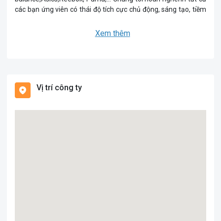
các bạn ứng viên có thái độ tích cực chủ động, sáng tạo, tiềm
năng, dám đối mặt thử thách, không ngừng học hỏi cái mới,
đồng hành và phát triển cùng chúng tôi.
Xem thêm
Vị trí công ty