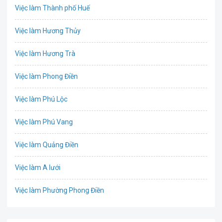
Việc làm Thành phố Huế
Biên phiên dịch
Việc làm Hương Thủy
Bưu chính viễn thông
Việc làm Hương Trà
Chứng khoán
Việc làm Phong Điền
CNTT - Phần mềm
Việc làm Phú Lộc
Công nghệ sinh học
Việc làm Phú Vang
Công nghệ thực phẩm / Dinh dưỡng
Việc làm Quảng Điền
Cơ khí / Ô tô / Tự động hóa
Việc làm A lưới
Tổ Chức Sự Kiện / Du Lịch
Việc làm Phường Phong Điền
Điện / Điện tử / Điện lạnh
Việc làm Phường Phong Thái
Giáo dục / Đào tạo