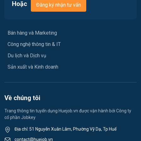
Hoặc
Đăng ký nhận tư vấn
Y tế / Chăm sóc sức khỏe
Ngành khác
Bán hàng và Marketing
May mặc
Công nghệ thông tin & IT
Vệ sinh công nghiệp
Du lịch và Dịch vụ
Lễ tân
Sản xuất và Kinh doanh
Spa & Massage
Du học- Xuất Khẩu Lao Động
Về chúng tôi
Lái xe
Trang thông tin tuyển dụng Huejob.vn được vận hành bởi Công ty
cổ phần Jobkey
Kỹ thuật Cơ Khí
Địa chỉ: 51 Nguyễn Xuân Lâm, Phường Vỹ Dạ, Tp Huế
Du lịch
contact@huejob.vn