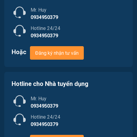
Nhân sự
Mr. Huy
Việc làm Phường Dương Nỗ
Nội ngoại thất
0934950379
Hotline 24/24
Trung Tâm Tiếng Anh
0934950379
Quản lý chất lượng (QA/QC)
Hoặc
Đăng ký nhận tư vấn
Truyền Hình / Quảng Cáo Marketing
Sản xuất / Vận hành sản xuất
Hotline cho Nhà tuyển dụng
Tài chính / Đầu tư
Mr. Huy
Tư vấn / Chăm Sóc Khách Hàng
0934950379
Vận chuyển / Giao nhận / Kho vận
Hotline 24/24
0934950379
Xây dựng