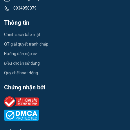
0934950379
Công nhân
Thông tin
Kỹ sư Xây Dựng
Chính sách bảo mật
giáo viên tiếng Anh
QT giải quyết tranh chấp
Quán Cafe
Hướng dẫn nộp cv
Thu Ngân
Điều khoản sử dụng
Quy chế hoạt động
showroom Ô Tô
Chứng nhận bởi
phụ bếp
phục vụ nhà hàng, bar, khách sạn
kỹ thuật chăn nuôi/bác sĩ thú y/nhân viên chăm sóc Farm
Cửa hàng thời trang/ shop