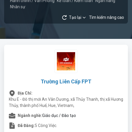
Hành chính / Văn Phòng
Kế toán / Kiểm toán
Ngân hàng
Nhân sự
Tạo lại
Tìm kiếm nâng cao
Trường Liên Cấp FPT
Địa Chỉ:
Khu E - Đô thị mới An Vân Dương, xã Thủy Thanh, thị xã Hương
Thủy, thành phố Huế, Hue, Vietnam,
Ngành nghề:
Giáo dục / Đào tạo
Đã Đăng:
5 Công Việc.