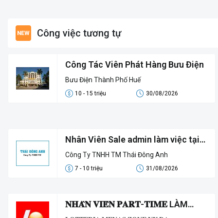
Công việc tương tự
Công Tác Viên Phát Hàng Bưu Điện
Bưu Điện Thành Phố Huế
10 - 15 triệu
30/08/2026
Nhân Viên Sale admin làm việc tại
27 Phạm Văn Đồng Vỹ Dạ Huế
Công Ty TNHH TM Thái Đông Anh
7 - 10 triệu
31/08/2026
𝐍𝐇𝐀̂𝐍 𝐕𝐈𝐄̂𝐍 𝐏𝐀𝐑𝐓-𝐓𝐈𝐌𝐄 LÀM
VIỆC TẠI 𝐋𝐎𝐓𝐓𝐄𝐑𝐈𝐀