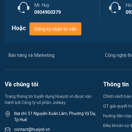
Mr. Huy
Ho
0934950379
09
Hoặc
Đăng ký nhận tư vấn
Bán hàng và Marketing
Công nghệ thô
Về chúng tôi
Thông tin
Trang thông tin tuyển dụng Huejob.vn được vận
Chính sách bảo
hành bởi Công ty cổ phần Jobkey
QT giải quyết t
Địa chỉ: 51 Nguyễn Xuân Lâm, Phường Vỹ Dạ,
Hướng dẫn nộp
Tp Huế
Điều khoản sử 
contact@huejob.vn