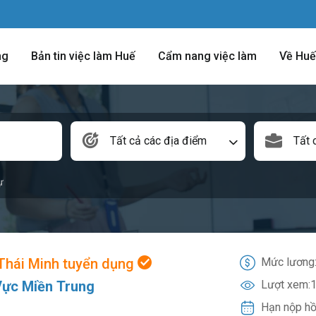
ng
Bản tin việc làm Huế
Cẩm nang việc làm
Về Huế
Tất cả các địa điểm
Tất 
ự
Thái Minh tuyển dụng
Mức lương
ực Miền Trung
Lượt xem:
1
Hạn nộp hồ