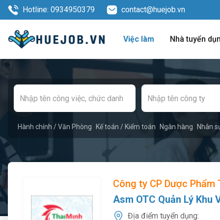
Hotline: 0934950379
contact@huejob.vn
Việc làm
Nhà tuyển dụ
Hành chính / Văn Phòng
Kế toán / Kiểm toán
Ngân hàng
Nhân s
Công ty CP Dược Phẩm 
Asm OTC Quản Lý Khu V
Địa điểm tuyển dụng: