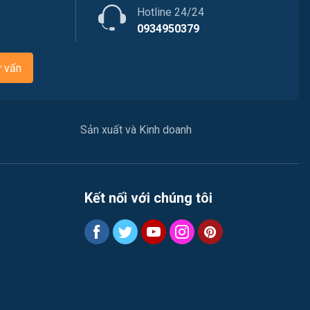
Tư vấn / Chăm Sóc Khách Hàng
Hotline 24/24
0934950379
Vận chuyển / Giao nhận / Kho vận
ư vấn
Xây dựng
Y tế / Chăm sóc sức khỏe
Sản xuất và Kinh doanh
Ngành khác
May mặc
Vệ sinh công nghiệp
Kết nối với chúng tôi
Lễ tân
Spa & Massage
Du học- Xuất Khẩu Lao Động