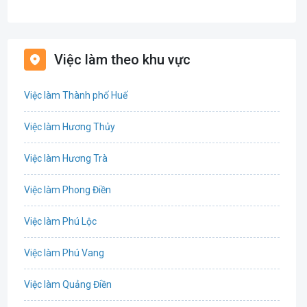
Bán hàng
Bảo hiểm
Việc làm theo khu vực
Bất động sản
Việc làm Thành phố Huế
Biên phiên dịch
Việc làm Hương Thủy
Bưu chính viễn thông
Việc làm Hương Trà
Chứng khoán
Việc làm Phong Điền
CNTT - Phần mềm
Việc làm Phú Lộc
Công nghệ sinh học
Việc làm Phú Vang
Công nghệ thực phẩm / Dinh dưỡng
Việc làm Quảng Điền
Cơ khí / Ô tô / Tự động hóa