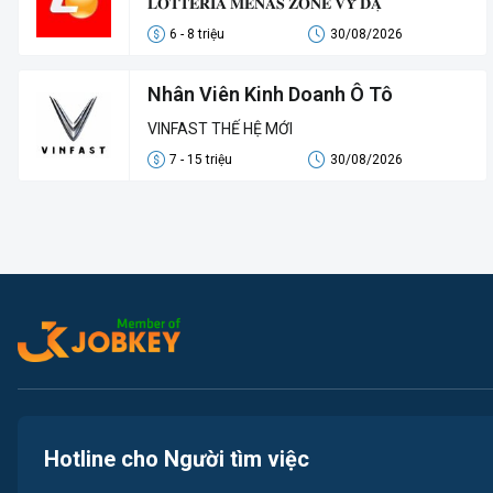
𝐋𝐎𝐓𝐓𝐄𝐑𝐈𝐀 𝐌𝐄𝐍𝐀𝐒 𝐙𝐎𝐍𝐄 𝐕𝐘̃ 𝐃𝐀̣
6 - 8 triệu
30/08/2026
Nhân Viên Kinh Doanh Ô Tô
VINFAST THẾ HỆ MỚI
7 - 15 triệu
30/08/2026
Hotline cho Người tìm việc