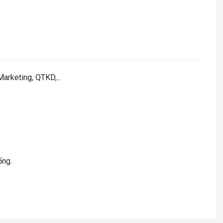
arketing, QTKD,...
ống.