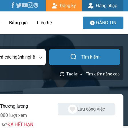
Đăng ký
Đăng nhập
Bảng giá
Liên hệ
ĐĂNG TIN
cả các ngành nghề
Tìm kiếm
Tạo lại
Tìm kiếm nâng cao
:
Thương lượng
Lưu công việc
880 lượt xem
 sơ:
ĐÃ HẾT HẠN