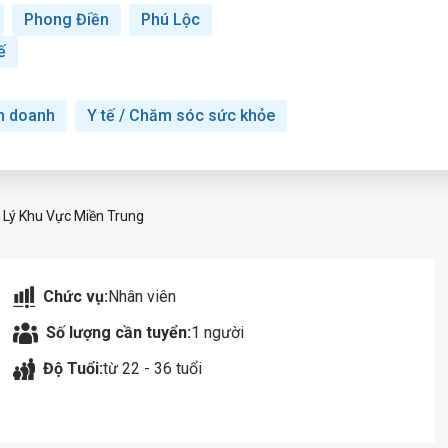
Phong Điền
Phú Lộc
ế
h doanh
Y tế / Chăm sóc sức khỏe
Lý Khu Vực Miền Trung
Chức vụ:
Nhân viên
Số lượng cần tuyển:
1 người
Độ Tuổi:
từ 22 - 36 tuổi