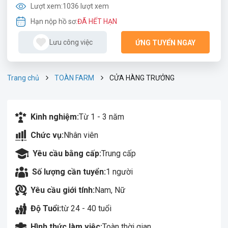
Lượt xem:
1036 lượt xem
Hạn nộp hồ sơ:
ĐÃ HẾT HẠN
Lưu công việc
ỨNG TUYỂN NGAY
Trang chủ
TOÀN FARM
CỬA HÀNG TRƯỞNG
Kinh nghiệm:
Từ 1 - 3 năm
Chức vụ:
Nhân viên
Yêu cầu bằng cấp:
Trung cấp
Số lượng cần tuyển:
1 người
Yêu cầu giới tính:
Nam, Nữ
Độ Tuổi:
từ 24 - 40 tuổi
Hình thức làm việc:
Toàn thời gian