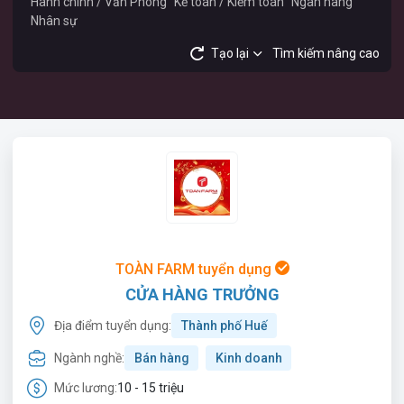
Hành chính / Văn Phòng
Kế toán / Kiểm toán
Ngân hàng
Nhân sự
Tạo lại
Tìm kiếm nâng cao
TOÀN FARM tuyển dụng
CỬA HÀNG TRƯỞNG
Địa điểm tuyển dụng:
Thành phố Huế
Ngành nghề:
Bán hàng
Kinh doanh
Mức lương:
10 - 15 triệu