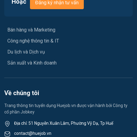
Hoặc
Đăng ký nhận tư vấn
Y tế / Chăm sóc sức khỏe
Ngành khác
Bán hàng và Marketing
May mặc
Công nghệ thông tin & IT
Vệ sinh công nghiệp
Du lịch và Dịch vụ
Lễ tân
Sản xuất và Kinh doanh
Spa & Massage
Du học- Xuất Khẩu Lao Động
Về chúng tôi
Lái xe
Trang thông tin tuyển dụng Huejob.vn được vận hành bởi Công ty
cổ phần Jobkey
Kỹ thuật Cơ Khí
Địa chỉ: 51 Nguyễn Xuân Lâm, Phường Vỹ Dạ, Tp Huế
Du lịch
contact@huejob.vn