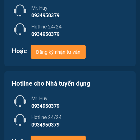
Nhân sự
Mr. Huy
Việc làm Phường Dương Nỗ
Nội ngoại thất
0934950379
Hotline 24/24
Trung Tâm Tiếng Anh
0934950379
Quản lý chất lượng (QA/QC)
Hoặc
Đăng ký nhận tư vấn
Truyền Hình / Quảng Cáo Marketing
Sản xuất / Vận hành sản xuất
Hotline cho Nhà tuyển dụng
Tài chính / Đầu tư
Mr. Huy
Tư vấn / Chăm Sóc Khách Hàng
0934950379
Vận chuyển / Giao nhận / Kho vận
Hotline 24/24
0934950379
Xây dựng