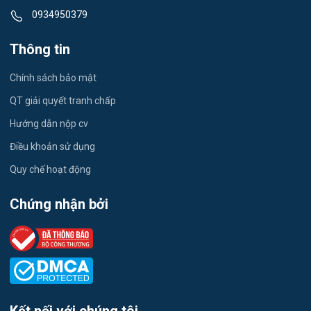
0934950379
Công nhân
Thông tin
Kỹ sư Xây Dựng
Chính sách bảo mật
giáo viên tiếng Anh
QT giải quyết tranh chấp
Quán Cafe
Hướng dẫn nộp cv
Thu Ngân
Điều khoản sử dụng
Quy chế hoạt động
showroom Ô Tô
Chứng nhận bởi
phụ bếp
phục vụ nhà hàng, bar, khách sạn
kỹ thuật chăn nuôi/bác sĩ thú y/nhân viên chăm sóc Farm
Cửa hàng thời trang/ shop