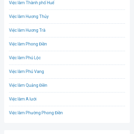
Việc làm Thành phố Huế
Biên phiên dịch
Việc làm Hương Thủy
Bưu chính viễn thông
Việc làm Hương Trà
Chứng khoán
Việc làm Phong Điền
CNTT - Phần mềm
Việc làm Phú Lộc
Công nghệ sinh học
Việc làm Phú Vang
Công nghệ thực phẩm / Dinh dưỡng
Việc làm Quảng Điền
Cơ khí / Ô tô / Tự động hóa
Việc làm A lưới
Tổ Chức Sự Kiện / Du Lịch
Việc làm Phường Phong Điền
Điện / Điện tử / Điện lạnh
Việc làm Phường Phong Thái
Giáo dục / Đào tạo