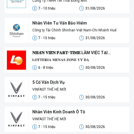
Công Ty TNHH TM Thái Đông Anh
7 - 10 triệu
31/08/2026
Nhân Viên Tư Vấn Bảo Hiểm
Công ty Tài Chính Shinhan Việt Nam-Chi Nhánh Huế
7 - 15 triệu
31/08/2026
𝐍𝐇𝐀̂𝐍 𝐕𝐈𝐄̂𝐍 𝐏𝐀𝐑𝐓-𝐓𝐈𝐌𝐄 LÀM VIỆC TẠI
𝐋𝐎𝐓𝐓𝐄𝐑𝐈𝐀
𝐋𝐎𝐓𝐓𝐄𝐑𝐈𝐀 𝐌𝐄𝐍𝐀𝐒 𝐙𝐎𝐍𝐄 𝐕𝐘̃ 𝐃𝐀̣
6 - 8 triệu
30/08/2026
5 Cố Vấn Dịch Vụ
VINFAST THẾ HỆ MỚI
7 - 15 triệu
30/08/2026
Nhân Viên Kinh Doanh Ô Tô
VINFAST THẾ HỆ MỚI
7 - 15 triệu
30/08/2026