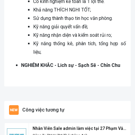
Có kinh nghiệm kế toán là 1 lợi thế.
Khả năng THÍCH NGHI TỐT;
Sử dụng thành thạo tin học văn phòng.
Kỹ năng giải quyết vấn đề;
Kỹ năng nhận diện và kiểm soát rủi ro;
Kỹ năng thống kê, phân tích, tổng hợp số
liệu;
NGHIÊM KHẮC - Lich sự - Sạch Sẽ - Chỉn Chu
Công việc tương tự
Nhân Viên Sale admin làm việc tại 27 Phạm Văn
Đồng Vỹ Dạ Huế