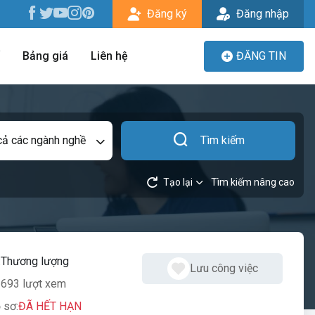
Đăng ký
Đăng nhập
Bảng giá
Liên hệ
ĐĂNG TIN
cả các ngành nghề
Tìm kiếm
Tạo lại
Tìm kiếm nâng cao
:
Thương lượng
Lưu công việc
693 lượt xem
 sơ:
ĐÃ HẾT HẠN