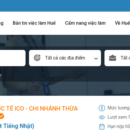
ng
Bản tin việc làm Huế
Cẩm nang việc làm
Về Huế
Tất cả các địa điểm
Tất 
ự
C TẾ ICO - CHI NHÁNH THỪA
Mức lương
Lượt xem:
1
t Tiếng Nhật)
Hạn nộp hồ