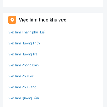
Bán hàng
Bảo hiểm
Việc làm theo khu vực
Bất động sản
Việc làm Thành phố Huế
Biên phiên dịch
Việc làm Hương Thủy
Bưu chính viễn thông
Việc làm Hương Trà
Chứng khoán
Việc làm Phong Điền
CNTT - Phần mềm
Việc làm Phú Lộc
Công nghệ sinh học
Việc làm Phú Vang
Công nghệ thực phẩm / Dinh dưỡng
Việc làm Quảng Điền
Cơ khí / Ô tô / Tự động hóa