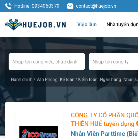
Hotline: 0934950379
contact@huejob.vn
Việc làm
Nhà tuyển dụ
Hành chính / Văn Phòng
Kế toán / Kiểm toán
Ngân hàng
Nhân s
CÔNG TY CỔ PHẦN QUỐ
THIÊN HUẾ tuyển dụng
Nhân Viên Parttime (Biế