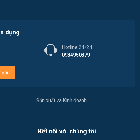
Việc làm Phường Phú Xuân
Ngân hàng
Việc làm Phường Thuận An
Nhà hàng / Khách sạn
ển dụng
Việc làm Phường Hóa Châu
Nhân sự
Hotline 24/24
Việc làm Phường Dương Nỗ
Nội ngoại thất
0934950379
Trung Tâm Tiếng Anh
ư vấn
Quản lý chất lượng (QA/QC)
Truyền Hình / Quảng Cáo Marketing
Sản xuất và Kinh doanh
Sản xuất / Vận hành sản xuất
Tài chính / Đầu tư
Kết nối với chúng tôi