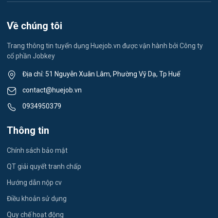
Du học- Xuất Khẩu Lao Động
Về chúng tôi
Lái xe
Trang thông tin tuyển dụng Huejob.vn được vận hành bởi Công ty
cổ phần Jobkey
Kỹ thuật Cơ Khí
Địa chỉ: 51 Nguyễn Xuân Lâm, Phường Vỹ Dạ, Tp Huế
Du lịch
contact@huejob.vn
0934950379
Công nhân
Thông tin
Kỹ sư Xây Dựng
Chính sách bảo mật
giáo viên tiếng Anh
QT giải quyết tranh chấp
Quán Cafe
Hướng dẫn nộp cv
Thu Ngân
Điều khoản sử dụng
Quy chế hoạt động