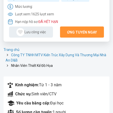
Mức lương:
Lượt xem:
1625 lượt xem
Hạn nộp hồ sơ:
ĐÃ HẾT HẠN
Lưu công việc
ỨNG TUYỂN NGAY
Trang chủ
Công TY TNHH MTV Kiến Trúc Xây Dựng Và Thương Mại Nhà
An D&B
Nhân Viên Thiết Kế Đồ Họa
Kinh nghiệm:
Từ 1 - 3 năm
Chức vụ:
Sinh viên/CTV
Yêu cầu bằng cấp:
Đại học
Số lượng cần tuyển:
1 người