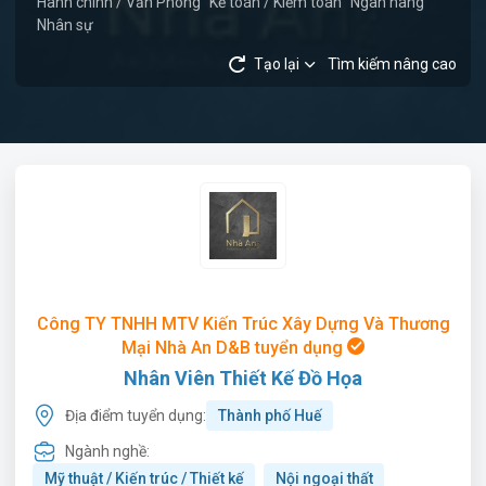
Hành chính / Văn Phòng
Kế toán / Kiểm toán
Ngân hàng
Nhân sự
Tạo lại
Tìm kiếm nâng cao
Công TY TNHH MTV Kiến Trúc Xây Dựng Và Thương
Mại Nhà An D&B tuyển dụng
Nhân Viên Thiết Kế Đồ Họa
Địa điểm tuyển dụng:
Thành phố Huế
Ngành nghề:
Mỹ thuật / Kiến trúc / Thiết kế
Nội ngoại thất