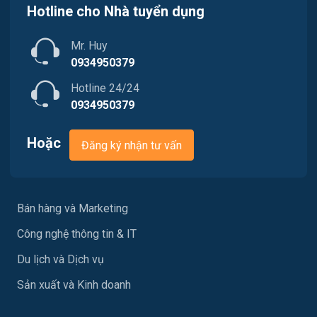
Hotline cho Nhà tuyển dụng
Tài chính / Đầu tư
Mr. Huy
Tư vấn / Chăm Sóc Khách Hàng
0934950379
Vận chuyển / Giao nhận / Kho vận
Hotline 24/24
0934950379
Xây dựng
Hoặc
Đăng ký nhận tư vấn
Y tế / Chăm sóc sức khỏe
Ngành khác
Bán hàng và Marketing
May mặc
Công nghệ thông tin & IT
Vệ sinh công nghiệp
Du lịch và Dịch vụ
Lễ tân
Sản xuất và Kinh doanh
Spa & Massage