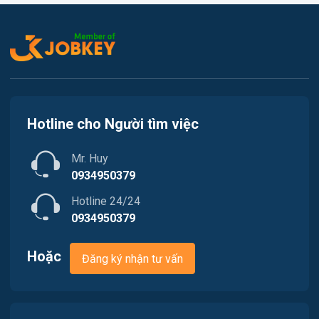
Việc làm Phường Kim Long
Luật / Pháp lý
Việc làm Phường Hương An
Mỹ thuật / Kiến trúc / Thiết kế
Việc làm Phường Phú Xuân
Ngân hàng
Việc làm Phường Thuận An
Nhà hàng / Khách sạn
Hotline cho Người tìm việc
Việc làm Phường Hóa Châu
Nhân sự
Mr. Huy
Việc làm Phường Dương Nỗ
Nội ngoại thất
0934950379
Hotline 24/24
Trung Tâm Tiếng Anh
0934950379
Quản lý chất lượng (QA/QC)
Hoặc
Đăng ký nhận tư vấn
Truyền Hình / Quảng Cáo Marketing
Sản xuất / Vận hành sản xuất