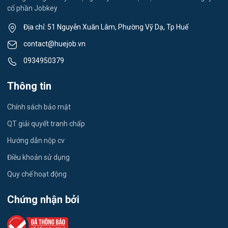
cổ phần Jobkey
Kỹ thuật Cơ Khí
Địa chỉ: 51 Nguyễn Xuân Lâm, Phường Vỹ Dạ, Tp Huế
Du lịch
contact@huejob.vn
0934950379
Công nhân
Thông tin
Kỹ sư Xây Dựng
Chính sách bảo mật
giáo viên tiếng Anh
QT giải quyết tranh chấp
Quán Cafe
Hướng dẫn nộp cv
Thu Ngân
Điều khoản sử dụng
Quy chế hoạt động
showroom Ô Tô
Chứng nhận bởi
phụ bếp
phục vụ nhà hàng, bar, khách sạn