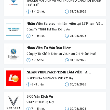
THƯƠNG MẠI DỊCH VỤ MÔI TRƯỜNG Á CHÂU TẠI THÀNH
PHỐ HUẾ
8 - 12 triệu
31/08/2026
Nhân Viên Sale admin làm việc tại 27 Phạm Văn
Đồng Vỹ Dạ Huế
Công Ty TNHH TM Thái Đông Anh
7 - 10 triệu
31/08/2026
Nhân Viên Tư Vấn Bảo Hiểm
Công ty Tài Chính Shinhan Việt Nam-Chi Nhánh Huế
7 - 15 triệu
31/08/2026
𝐍𝐇𝐀̂𝐍 𝐕𝐈𝐄̂𝐍 𝐏𝐀𝐑𝐓-𝐓𝐈𝐌𝐄 LÀM VIỆC TẠI
𝐋𝐎𝐓𝐓𝐄𝐑𝐈𝐀
𝐋𝐎𝐓𝐓𝐄𝐑𝐈𝐀 𝐌𝐄𝐍𝐀𝐒 𝐙𝐎𝐍𝐄 𝐕𝐘̃ 𝐃𝐀̣
6 - 8 triệu
30/08/2026
5 Cố Vấn Dịch Vụ
VINFAST THẾ HỆ MỚI
7 - 15 triệu
30/08/2026