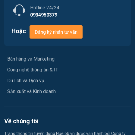
Vận chuyển / Giao nhận / Kho vận
Hotline 24/24
0934950379
Xây dựng
Hoặc
Đăng ký nhận tư vấn
Y tế / Chăm sóc sức khỏe
Ngành khác
Bán hàng và Marketing
May mặc
Công nghệ thông tin & IT
Vệ sinh công nghiệp
Du lịch và Dịch vụ
Lễ tân
Sản xuất và Kinh doanh
Spa & Massage
Du học- Xuất Khẩu Lao Động
Về chúng tôi
Lái xe
Trang thông tin tuyển dụng Huejob.vn được vận hành bởi Công ty