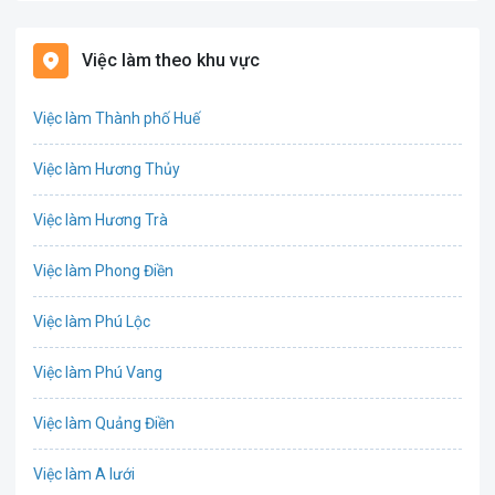
Bảo hiểm
Việc làm theo khu vực
Bất động sản
Việc làm Thành phố Huế
Biên phiên dịch
Việc làm Hương Thủy
Bưu chính viễn thông
Việc làm Hương Trà
Chứng khoán
Việc làm Phong Điền
CNTT - Phần mềm
Việc làm Phú Lộc
Công nghệ sinh học
Việc làm Phú Vang
Công nghệ thực phẩm / Dinh dưỡng
Việc làm Quảng Điền
Cơ khí / Ô tô / Tự động hóa
Việc làm A lưới
Tổ Chức Sự Kiện / Du Lịch