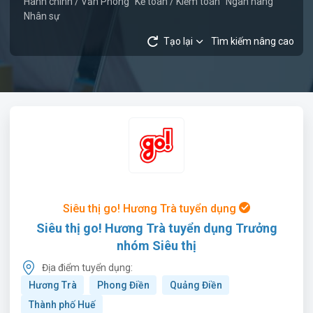
Hành chính / Văn Phòng
Kế toán / Kiểm toán
Ngân hàng
Nhân sự
Tạo lại
Tìm kiếm nâng cao
Siêu thị go! Hương Trà tuyển dụng
Siêu thị go! Hương Trà tuyển dụng Trưởng
nhóm Siêu thị
Địa điểm tuyển dụng:
Hương Trà
Phong Điền
Quảng Điền
Thành phố Huế